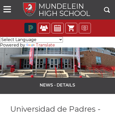
MUNDELEIN
HIGH SCHOOL
The
following
Powered by
Translate
navigation
utilizes
arrow,
enter,
escape,
and
space
bar
NEWS - DETAILS
key
commands.
ns
Left
and
Universidad de Padres -
right
arrows