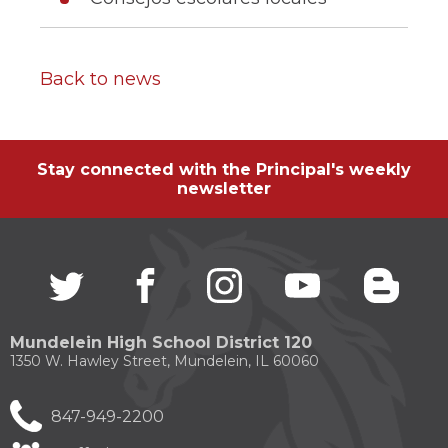
Back to news
Stay connected with the Principal's weekly
newsletter
Twitter
(Opens
facebook
(Opens
instagram
(Opens
youtube
(Opens
blogg
(Open
in
in
in
in
in
a
a
a
a
a
new
new
new
new
new
Mundelein High School District 120
window)
window)
window)
window)
windo
1350 W. Hawley Street, Mundelein, IL 60060
847-949-2200