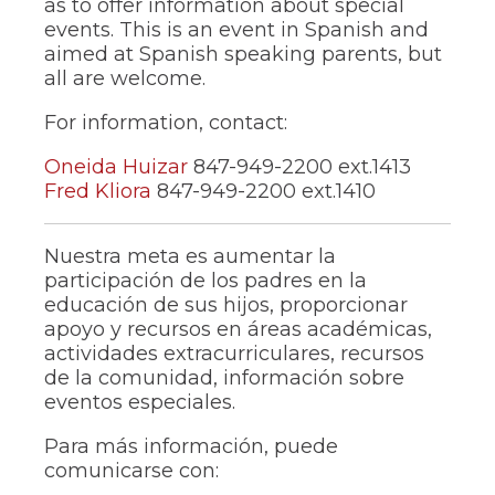
as to offer information about special
through
events. This is an event in Spanish and
sub
aimed at Spanish speaking parents, but
tier
all are welcome.
links.
Enter
For information, contact:
and
space
open
Oneida Huizar
847-949-2200 ext.1413
menus
Fred Kliora
847-949-2200 ext.1410
and
escape
closes
Nuestra meta es aumentar la
them
participación de los padres en la
as
educación de sus hijos, proporcionar
well.
apoyo y recursos en áreas académicas,
Tab
actividades extracurriculares, recursos
will
move
de la comunidad, información sobre
on
eventos especiales.
to
the
Para más información, puede
next
comunicarse con:
part