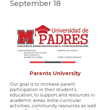
September 18
ow)
move
through
main
tier
links
and
expand
/
close
menus
in
sub
tiers.
Up
and
Down
Parents University
arrows
will
Our goal is to increase parent
open
participation in their student’s
main
education, to support and resources in
tier
menus
academic areas, extra-curricular
and
activities, community resources as well
toggle