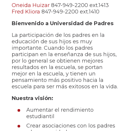
of
Oneida Huizar
847-949-2200 ext.1413
the
Fred Kliora
847-949-2200 ext.1410
site
rather
Bienvenido a Universidad de Padres
than
go
through
La participación de los padres en la
menu
educación de sus hijos es muy
items.
importante. Cuando los padres
participan en la enseñanza de sus hijos,
por lo general se obtienen mejores
resultados en la escuela, se portan
mejor en la escuela, y tienen un
pensamiento más positivo hacia la
escuela para ser más exitosos en la vida.
Nuestra visión:
Aumentar el rendimiento
estudiantil
Crear asociaciones con los padres